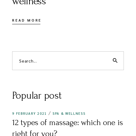
wellness
READ MORE
search
Popular post
9 FEBRUARY 2021
SPA & WELLNESS
12 types of massage: which one is
right for you?